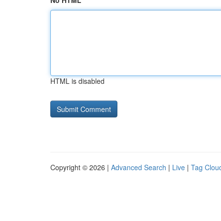
No HTML
HTML is disabled
Copyright © 2026 |
Advanced Search
|
Live
|
Tag Clou