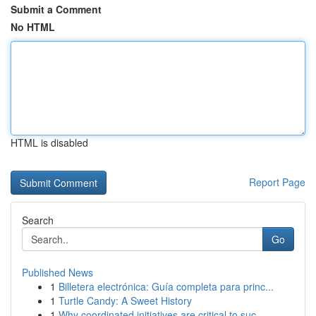
Submit a Comment
No HTML
HTML is disabled
Report Page
Search
Go
Published News
1
Billetera electrónica: Guía completa para princ...
1
Turtle Candy: A Sweet History
1
Why coordinated initiatives are critical to suc...