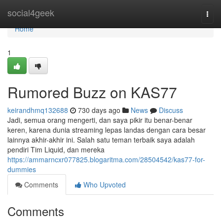
Home
social4geek
Togg
navi
Home
1
Rumored Buzz on KAS77
keirandhmq132688
730 days ago
News
Discuss
Jadi, semua orang mengerti, dan saya pikir itu benar-benar
keren, karena dunia streaming lepas landas dengan cara besar
lainnya akhir-akhir ini. Salah satu teman terbaik saya adalah
pendiri Tim Liquid, dan mereka
https://ammarncxr077825.blogaritma.com/28504542/kas77-for-
dummies
Comments
Who Upvoted
Comments