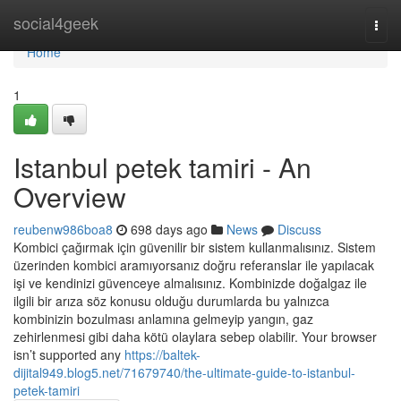
Home
social4geek
Togg
navi
Home
1
Istanbul petek tamiri - An
Overview
reubenw986boa8
698 days ago
News
Discuss
Kombici çağırmak için güvenilir bir sistem kullanmalısınız. Sistem
üzerinden kombici aramıyorsanız doğru referanslar ile yapılacak
işi ve kendinizi güvenceye almalısınız. Kombinizde doğalgaz ile
ilgili bir arıza söz konusu olduğu durumlarda bu yalnızca
kombinizin bozulması anlamına gelmeyip yangın, gaz
zehirlenmesi gibi daha kötü olaylara sebep olabilir. Your browser
isn’t supported any
https://baltek-
dijital949.blog5.net/71679740/the-ultimate-guide-to-istanbul-
petek-tamiri