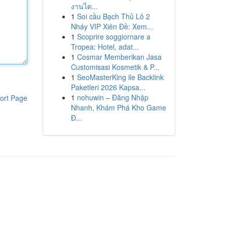
งานได...
1
Soi cầu Bạch Thủ Lô 2
Nháy VIP Xiên Đề: Xem...
1
Scoprire soggiornare a
Tropea: Hotel, adat...
1
Cosmar Memberikan Jasa
Customisasi Kosmetik & P...
1
SeoMasterKing ile Backlink
Paketleri 2026 Kapsa...
1
nohuwin – Đăng Nhập
ort Page
Nhanh, Khám Phá Kho Game
Đ...