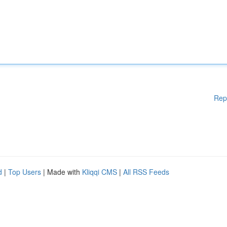
Rep
d
|
Top Users
| Made with
Kliqqi CMS
|
All RSS Feeds