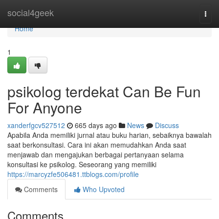
Home
social4geek
Togg
navi
Home
1
psikolog terdekat Can Be Fun
For Anyone
xanderfgcv527512
665 days ago
News
Discuss
Apabila Anda memiliki jurnal atau buku harian, sebaiknya bawalah
saat berkonsultasi. Cara ini akan memudahkan Anda saat
menjawab dan mengajukan berbagai pertanyaan selama
konsultasi ke psikolog. Seseorang yang memiliki
https://marcyzfe506481.ttblogs.com/profile
Comments
Who Upvoted
Comments