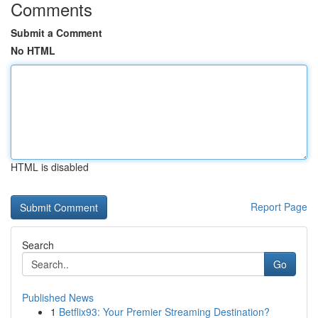
Comments
Submit a Comment
No HTML
HTML is disabled
Report Page
Search
Go
Published News
1
Betflix93: Your Premier Streaming Destination?