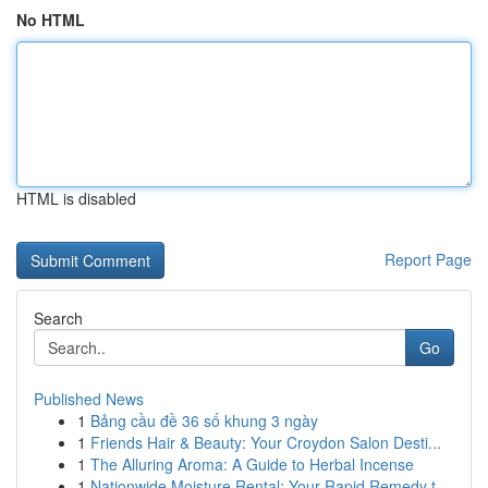
No HTML
HTML is disabled
Report Page
Search
Go
Published News
1
Bảng cầu đề 36 số khung 3 ngày
1
Friends Hair & Beauty: Your Croydon Salon Desti...
1
The Alluring Aroma: A Guide to Herbal Incense
1
Nationwide Moisture Rental: Your Rapid Remedy t...