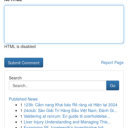
HTML is disabled
Report Page
Search
Go
Published News
1
123b: Cẩm nang Khai báo Rõ ràng và Hiện tại 2024
1
24club: Sàn Giải Trí Hàng Đầu Việt Nam, Đánh Gi...
1
Validering af renrum: En guide til overholdelse...
1
Liver Injury Understanding and Managing This...
1
Examining SF Juneteenth's Investigative Init...