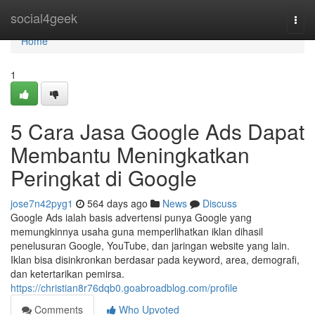
Home
social4geek
Togg
navi
Home
1
5 Cara Jasa Google Ads Dapat
Membantu Meningkatkan
Peringkat di Google
jose7n42pyg1
564 days ago
News
Discuss
Google Ads ialah basis advertensi punya Google yang
memungkinnya usaha guna memperlihatkan iklan dihasil
penelusuran Google, YouTube, dan jaringan website yang lain.
Iklan bisa disinkronkan berdasar pada keyword, area, demografi,
dan ketertarikan pemirsa.
https://christian8r76dqb0.goabroadblog.com/profile
Comments
Who Upvoted