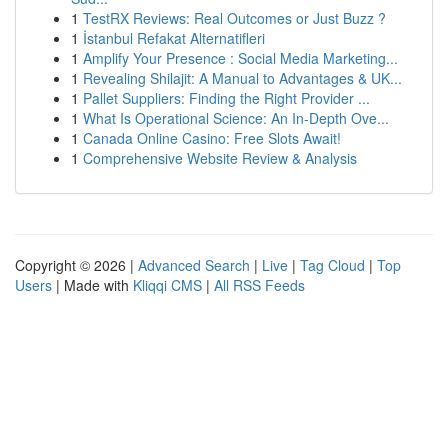
1
TestRX Reviews: Real Outcomes or Just Buzz ?
1
İstanbul Refakat Alternatifleri
1
Amplify Your Presence : Social Media Marketing...
1
Revealing Shilajit: A Manual to Advantages & UK...
1
Pallet Suppliers: Finding the Right Provider ...
1
What Is Operational Science: An In-Depth Ove...
1
Canada Online Casino: Free Slots Await!
1
Comprehensive Website Review & Analysis
Copyright © 2026 |
Advanced Search
|
Live
|
Tag Cloud
|
Top
Users
| Made with
Kliqqi CMS
|
All RSS Feeds