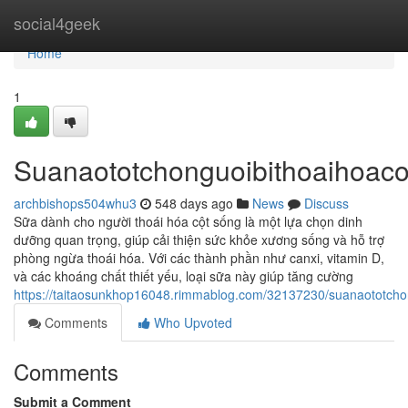
Home
social4geek
Home
1
Suanaototchonguoibithoaihoac
archbishops504whu3
548 days ago
News
Discuss
Sữa dành cho người thoái hóa cột sống là một lựa chọn dinh
dưỡng quan trọng, giúp cải thiện sức khỏe xương sống và hỗ trợ
phòng ngừa thoái hóa. Với các thành phần như canxi, vitamin D,
và các khoáng chất thiết yếu, loại sữa này giúp tăng cường
https://taitaosunkhop16048.rimmablog.com/32137230/suanaototcho
Comments
Who Upvoted
Comments
Submit a Comment