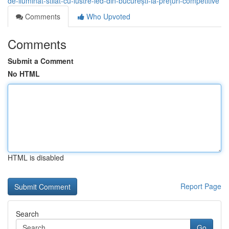
de-iluminat-stilat-cu-lustre-led-din-bucurești-la-prețuri-competitive
Comments
Who Upvoted
Comments
Submit a Comment
No HTML
HTML is disabled
Report Page
Search
Go