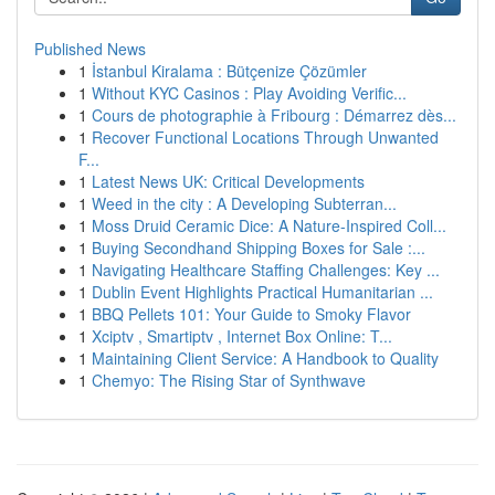
Published News
1
İstanbul Kiralama : Bütçenize Çözümler
1
Without KYC Casinos : Play Avoiding Verific...
1
Cours de photographie à Fribourg : Démarrez dès...
1
Recover Functional Locations Through Unwanted
F...
1
Latest News UK: Critical Developments
1
Weed in the city : A Developing Subterran...
1
Moss Druid Ceramic Dice: A Nature-Inspired Coll...
1
Buying Secondhand Shipping Boxes for Sale :...
1
Navigating Healthcare Staffing Challenges: Key ...
1
Dublin Event Highlights Practical Humanitarian ...
1
BBQ Pellets 101: Your Guide to Smoky Flavor
1
Xciptv , Smartiptv , Internet Box Online: T...
1
Maintaining Client Service: A Handbook to Quality
1
Chemyo: The Rising Star of Synthwave