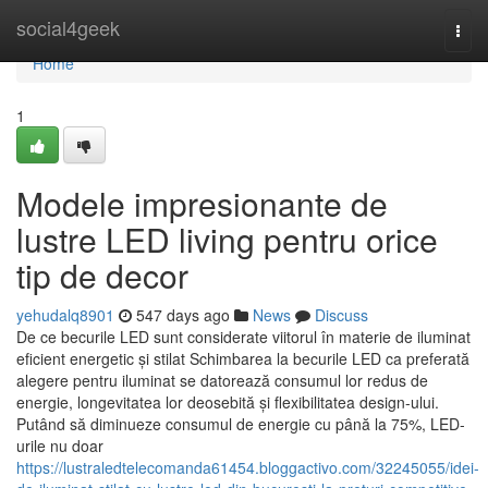
Home
social4geek
Togg
navi
Home
1
Modele impresionante de
lustre LED living pentru orice
tip de decor
yehudalq8901
547 days ago
News
Discuss
De ce becurile LED sunt considerate viitorul în materie de iluminat
eficient energetic și stilat Schimbarea la becurile LED ca preferată
alegere pentru iluminat se datorează consumul lor redus de
energie, longevitatea lor deosebită și flexibilitatea design-ului.
Putând să diminueze consumul de energie cu până la 75%, LED-
urile nu doar
https://lustraledtelecomanda61454.bloggactivo.com/32245055/idei-