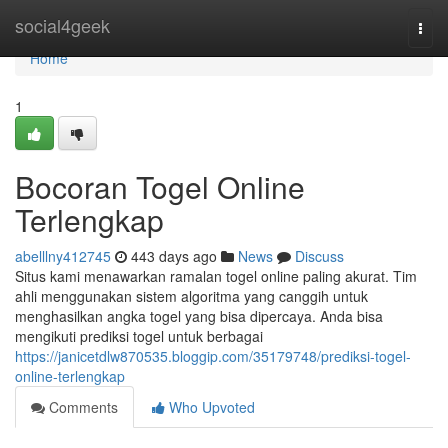
Home
social4geek
Togg
navi
Home
1
Bocoran Togel Online
Terlengkap
abelllny412745
443 days ago
News
Discuss
Situs kami menawarkan ramalan togel online paling akurat. Tim
ahli menggunakan sistem algoritma yang canggih untuk
menghasilkan angka togel yang bisa dipercaya. Anda bisa
mengikuti prediksi togel untuk berbagai
https://janicetdlw870535.bloggip.com/35179748/prediksi-togel-
online-terlengkap
Comments
Who Upvoted