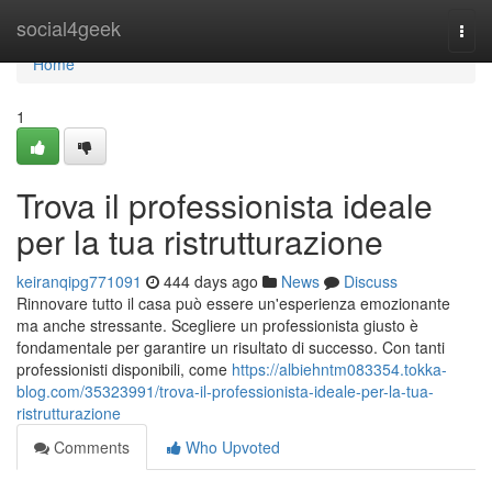
Home
social4geek
Togg
navi
Home
1
Trova il professionista ideale
per la tua ristrutturazione
keiranqipg771091
444 days ago
News
Discuss
Rinnovare tutto il casa può essere un'esperienza emozionante
ma anche stressante. Scegliere un professionista giusto è
fondamentale per garantire un risultato di successo. Con tanti
professionisti disponibili, come
https://albiehntm083354.tokka-
blog.com/35323991/trova-il-professionista-ideale-per-la-tua-
ristrutturazione
Comments
Who Upvoted