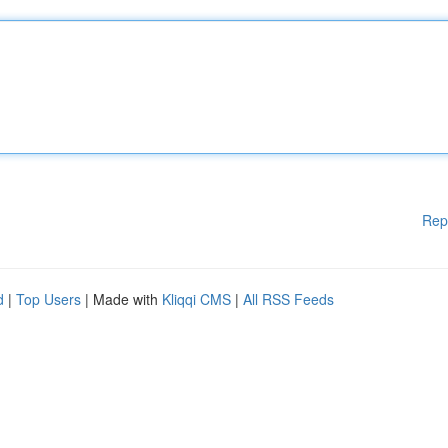
Rep
d
|
Top Users
| Made with
Kliqqi CMS
|
All RSS Feeds