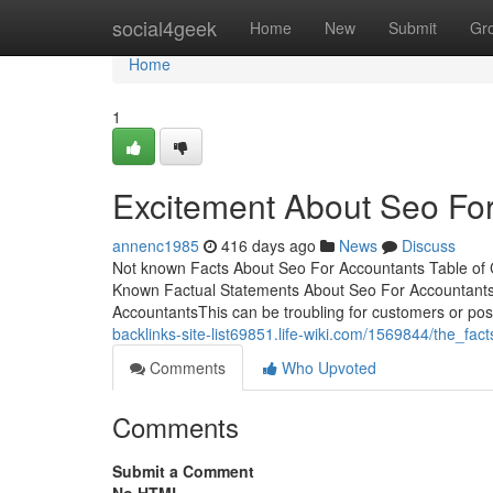
Home
social4geek
Home
New
Submit
Gr
Home
1
Excitement About Seo Fo
annenc1985
416 days ago
News
Discuss
Not known Facts About Seo For Accountants Table of
Known Factual Statements About Seo For Accountants
AccountantsThis can be troubling for customers or poss
backlinks-site-list69851.life-wiki.com/1569844/the_f
Comments
Who Upvoted
Comments
Submit a Comment