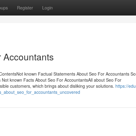
oups
Register
Login
r Accountants
 ContentsNot known Factual Statements About Seo For Accountants S
 Not known Facts About Seo For AccountantsAll about Seo For
ible customers, which brings about disliking your solutions.
https://edu
acts_about_seo_for_accountants_uncovered