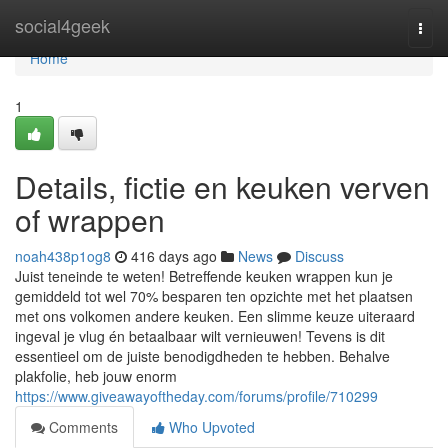
Home
social4geek
Togg
navi
Home
1
Details, fictie en keuken verven
of wrappen
noah438p1og8
416 days ago
News
Discuss
Juist teneinde te weten! Betreffende keuken wrappen kun je
gemiddeld tot wel 70% besparen ten opzichte met het plaatsen
met ons volkomen andere keuken. Een slimme keuze uiteraard
ingeval je vlug én betaalbaar wilt vernieuwen! Tevens is dit
essentieel om de juiste benodigdheden te hebben. Behalve
plakfolie, heb jouw enorm
https://www.giveawayoftheday.com/forums/profile/710299
Comments
Who Upvoted