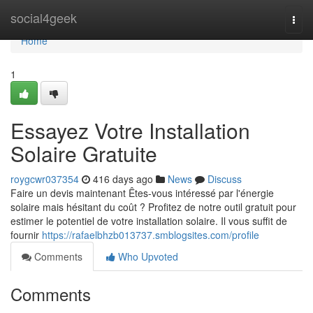
Home
social4geek
Togg
navi
Home
1
Essayez Votre Installation
Solaire Gratuite
roygcwr037354
416 days ago
News
Discuss
Faire un devis maintenant Êtes-vous intéressé par l'énergie
solaire mais hésitant du coût ? Profitez de notre outil gratuit pour
estimer le potentiel de votre installation solaire. Il vous suffit de
fournir
https://rafaelbhzb013737.smblogsites.com/profile
Comments
Who Upvoted
Comments