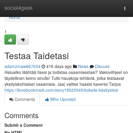
Home
social4geek
Togg
navi
Home
1
Testaa Taidetasi
adamzmaw667634
416 days ago
News
Discuss
Haluatko läähtää itsesi ja todistaa osaamisestasi? Vakioviihjeet on
täydellinen keino sinulle! Tutki hauskoja tehtäviä, jotka testaavat
yksityiskohtaiset osaamisia. Jaa| valitse haaste kaverisi Tarjoa
https://ilovebookmark.com/story19525545/kokeile-käsitystesi
Comments
Who Upvoted
Comments
Submit a Comment
No HTML