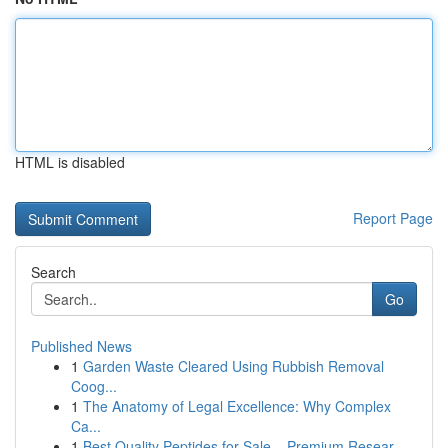
HTML is disabled
Report Page
Search
Go
Published News
1
Garden Waste Cleared Using Rubbish Removal
Coog...
1
The Anatomy of Legal Excellence: Why Complex
Ca...
1
Best Quality Peptides for Sale – Premium Resear...