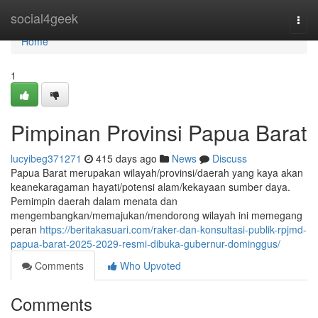
Home
social4geek
Togg
navi
Home
1
Pimpinan Provinsi Papua Barat
lucyibeg371271
415 days ago
News
Discuss
Papua Barat merupakan wilayah/provinsi/daerah yang kaya akan
keanekaragaman hayati/potensi alam/kekayaan sumber daya.
Pemimpin daerah dalam menata dan
mengembangkan/memajukan/mendorong wilayah ini memegang
peran
https://beritakasuari.com/raker-dan-konsultasi-publik-rpjmd-
papua-barat-2025-2029-resmi-dibuka-gubernur-dominggus/
Comments
Who Upvoted
Comments