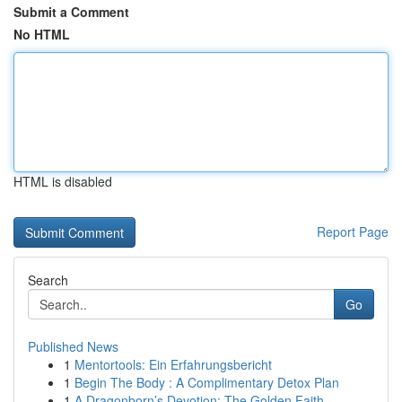
Submit a Comment
No HTML
HTML is disabled
Report Page
Search
Go
Published News
1
Mentortools: Ein Erfahrungsbericht
1
Begin The Body : A Complimentary Detox Plan
1
A Dragonborn’s Devotion: The Golden Faith