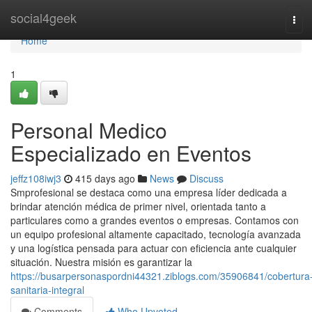
Home
social4geek
Tog
navi
Home
1
Personal Medico
Especializado en Eventos
jeffz108iwj3
415 days ago
News
Discuss
Smprofesional se destaca como una empresa líder dedicada a
brindar atención médica de primer nivel, orientada tanto a
particulares como a grandes eventos o empresas. Contamos con
un equipo profesional altamente capacitado, tecnología avanzada
y una logística pensada para actuar con eficiencia ante cualquier
situación. Nuestra misión es garantizar la
https://busarpersonaspordni44321.ziblogs.com/35906841/cobertura
sanitaria-integral
Comments
Who Upvoted