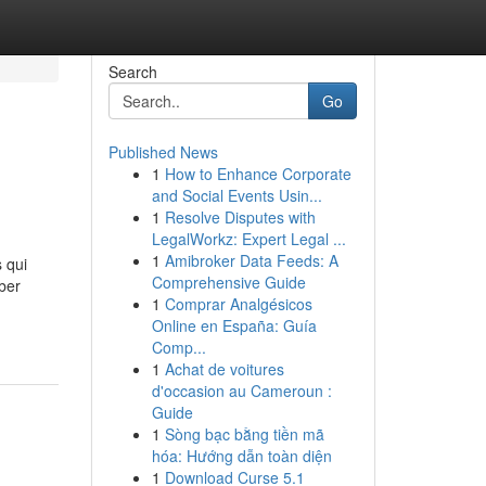
Search
Go
Published News
1
How to Enhance Corporate
and Social Events Usin...
1
Resolve Disputes with
LegalWorkz: Expert Legal ...
1
Amibroker Data Feeds: A
s qui
Comprehensive Guide
ber
1
Comprar Analgésicos
Online en España: Guía
Comp...
1
Achat de voitures
d'occasion au Cameroun :
Guide
1
Sòng bạc bằng tiền mã
hóa: Hướng dẫn toàn diện
1
Download Curse 5.1