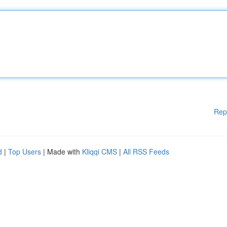
Rep
d
|
Top Users
| Made with
Kliqqi CMS
|
All RSS Feeds