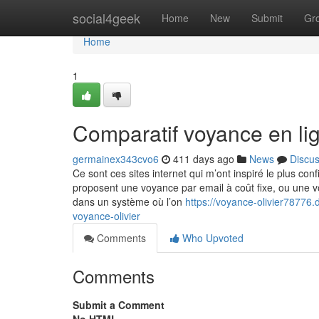
Home
social4geek
Home
New
Submit
Gr
Home
1
Comparatif voyance en lig
germainex343cvo6
411 days ago
News
Discu
Ce sont ces sites internet qui m’ont inspiré le plus con
proposent une voyance par email à coût fixe, ou une vo
dans un système où l’on
https://voyance-olivier78776.
voyance-olivier
Comments
Who Upvoted
Comments
Submit a Comment