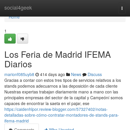
Home
social4geek
Togg
navi
Home
1
Los Feria de Madrid IFEMA
Diarios
marionf085uyb8
414 days ago
News
Discuss
Gracias a contar con estos tres tipos de servicios relativos a los
stands podemos adecuarnos a las deposición de cada cliente
Nuestras expertas trabajan diariamente mano a mano con las
principales empresas del sector de la capital y Campeóní somos
capaces de encontrar la saeta en el pajar, ese
https://caidenhlpor.review-blogger.com/57327402/notas-
detalladas-sobre-cómo-contratar-montadores-de-stands-para-
ifema-madrid
Comments
Who Upvoted