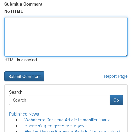
Submit a Comment
No HTML
HTML is disabled
Report Page
Search
Go
Published News
1
Wohnhero: Der neue Art die Immobilienfinanzi...
1
שיקום רייד מדריך מקיף למתחילים
1
Finding Massey Ferguson Parts in Northern Ireland