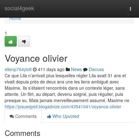
Home
social4geek
Togg
navi
Home
1
Voyance olivier
ellenp764ylx8
411 days ago
News
Discuss
Ce que Lila n’arrivait plus lesquelles régler Lila avait 31 ans et
vivait depuis près de deux ans une les liens ambiguë avec
Maxime. Ils s’étaient rencontrés dans un contexte léger, sans
attente. Un flirt, au départ, devenu soigné, puis régulier, puis
presque su. Mais jamais merveilleusement assumé. Maxime ne
https://josueqyeil.blogadvize.com/43541041/voyance-olivier
Comments
Who Upvoted
Comments