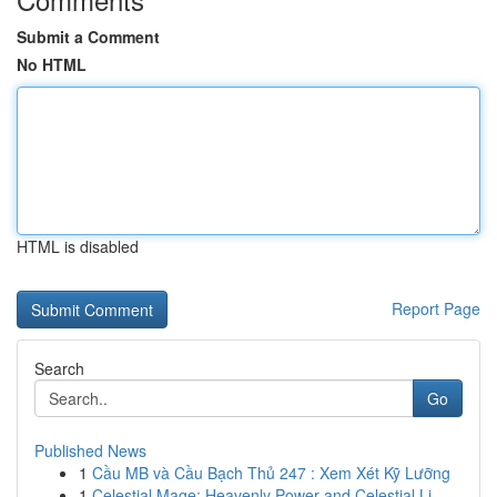
Submit a Comment
No HTML
HTML is disabled
Report Page
Search
Go
Published News
1
Cầu MB và Cầu Bạch Thủ 247 : Xem Xét Kỹ Lưỡng
1
Celestial Mage: Heavenly Power and Celestial Li...