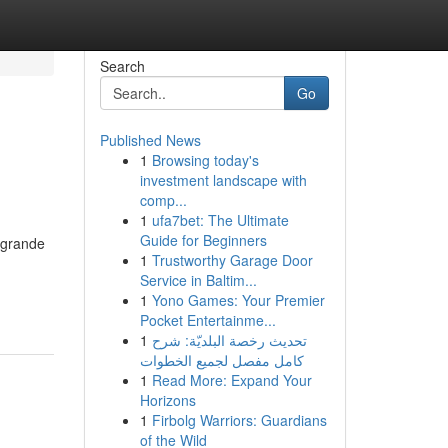
Search
Go
Published News
1
Browsing today's
investment landscape with
comp...
1
ufa7bet: The Ultimate
Guide for Beginners
e grande
1
Trustworthy Garage Door
Service in Baltim...
1
Yono Games: Your Premier
Pocket Entertainme...
1
تحديث رخصة البلديّة: شرح
كامل مفصل لجميع الخطوات
1
Read More: Expand Your
Horizons
1
Firbolg Warriors: Guardians
of the Wild