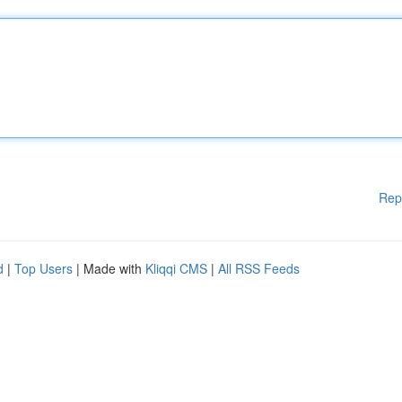
Rep
d
|
Top Users
| Made with
Kliqqi CMS
|
All RSS Feeds