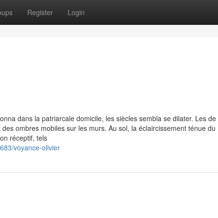
oups
Register
Login
na dans la patriarcale domicile, les siècles sembla se dilater. Les d
t des ombres mobiles sur les murs. Au sol, la éclaircissement ténue du
n réceptif, tels
683/voyance-olivier