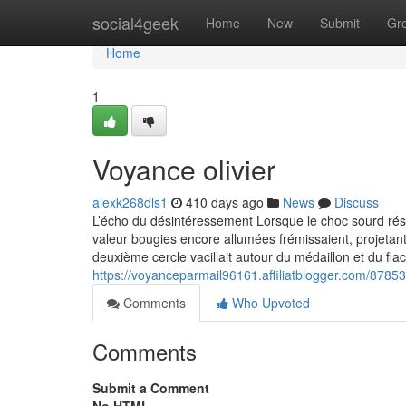
Home
social4geek
Home
New
Submit
Gr
Home
1
Voyance olivier
alexk268dls1
410 days ago
News
Discuss
L’écho du désintéressement Lorsque le choc sourd réson
valeur bougies encore allumées frémissaient, projetan
deuxième cercle vacillait autour du médaillon et du flaco
https://voyanceparmail96161.affiliatblogger.com/87853
Comments
Who Upvoted
Comments
Submit a Comment