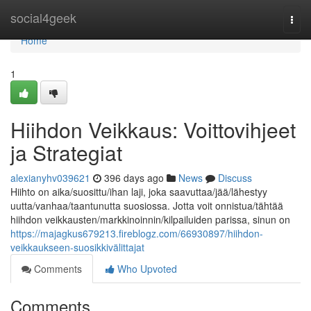
Home
social4geek
Togg
navi
Home
1
Hiihdon Veikkaus: Voittovihjeet
ja Strategiat
alexianyhv039621
396 days ago
News
Discuss
Hiihto on aika/suosittu/ihan laji, joka saavuttaa/jää/lähestyy
uutta/vanhaa/taantunutta suosiossa. Jotta voit onnistua/tähtää
hiihdon veikkausten/markkinoinnin/kilpailuiden parissa, sinun on
https://majagkus679213.fireblogz.com/66930897/hiihdon-
veikkaukseen-suosikkivälittajat
Comments
Who Upvoted
Comments