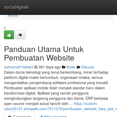
Home
social4geek
Home
1
Panduan Utama Untuk
Pembuatan Website
catmanx813ebw3
387 days ago
News
Discuss
Dalam dunia teknologi yang terus berkembang, minat terhadap
platform digital makin bertumbuh. organisasi nirlaba, semua
mengandalkan pengembang software profesional yang inovatif.
Pembuatan aplikasi mobile telah menjadi standar baru dalam
transformasi digital. Aplikasi yang ramah pengguna
menghubungkan langsung pengguna dan bisnis. ERP berbasis
open source menjadi solusi favorit oleh ...
https://custom-
odoo33197.shivawiki.com/7511276/pembuatan_website_bisa_jadi
Comments
Who Upvoted