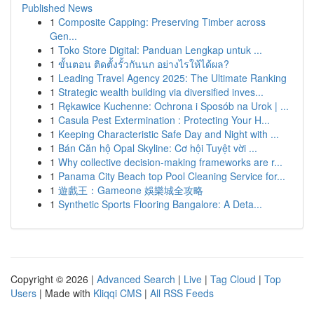
Published News
1
Composite Capping: Preserving Timber across
Gen...
1
Toko Store Digital: Panduan Lengkap untuk ...
1
ขั้นตอน ติดตั้งรั้วกันนก อย่างไรให้ได้ผล?
1
Leading Travel Agency 2025: The Ultimate Ranking
1
Strategic wealth building via diversified inves...
1
Rękawice Kuchenne: Ochrona i Sposób na Urok | ...
1
Casula Pest Extermination : Protecting Your H...
1
Keeping Characteristic Safe Day and Night with ...
1
Bán Căn hộ Opal Skyline: Cơ hội Tuyệt vời ...
1
Why collective decision-making frameworks are r...
1
Panama City Beach top Pool Cleaning Service for...
1
遊戲王：Gameone 娛樂城全攻略
1
Synthetic Sports Flooring Bangalore: A Deta...
Copyright © 2026 |
Advanced Search
|
Live
|
Tag Cloud
|
Top
Users
| Made with
Kliqqi CMS
|
All RSS Feeds