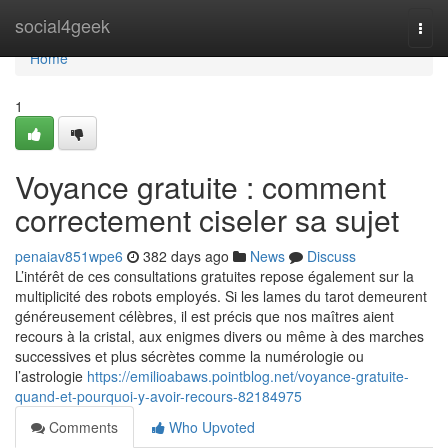
Home
social4geek
Togg
navi
Home
1
Voyance gratuite : comment
correctement ciseler sa sujet
penaiav851wpe6
382 days ago
News
Discuss
L’intérêt de ces consultations gratuites repose également sur la
multiplicité des robots employés. Si les lames du tarot demeurent
généreusement célèbres, il est précis que nos maîtres aient
recours à la cristal, aux enigmes divers ou même à des marches
successives et plus sécrètes comme la numérologie ou
l’astrologie
https://emilioabaws.pointblog.net/voyance-gratuite-
quand-et-pourquoi-y-avoir-recours-82184975
Comments
Who Upvoted