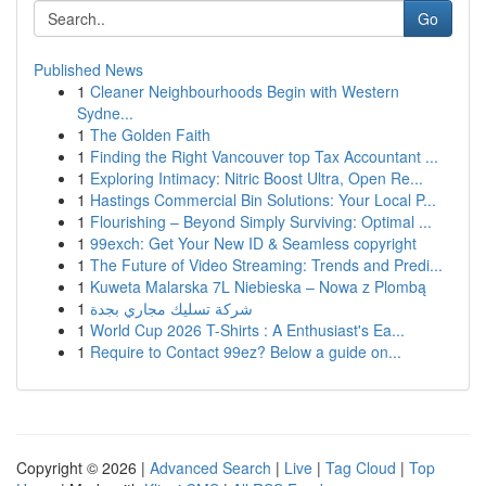
Go
Published News
1
Cleaner Neighbourhoods Begin with Western
Sydne...
1
The Golden Faith
1
Finding the Right Vancouver top Tax Accountant ...
1
Exploring Intimacy: Nitric Boost Ultra, Open Re...
1
Hastings Commercial Bin Solutions: Your Local P...
1
Flourishing – Beyond Simply Surviving: Optimal ...
1
99exch: Get Your New ID & Seamless copyright
1
The Future of Video Streaming: Trends and Predi...
1
Kuweta Malarska 7L Niebieska – Nowa z Plombą
1
شركة تسليك مجاري بجدة
1
World Cup 2026 T-Shirts : A Enthusiast's Ea...
1
Require to Contact 99ez? Below a guide on...
Copyright © 2026 |
Advanced Search
|
Live
|
Tag Cloud
|
Top