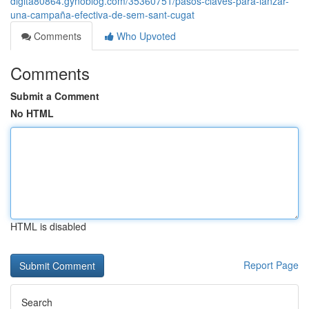
digita80864.gynoblog.com/35360751/pasos-claves-para-lanzar-
una-campaña-efectiva-de-sem-sant-cugat
Comments
Who Upvoted
Comments
Submit a Comment
No HTML
HTML is disabled
Report Page
Search