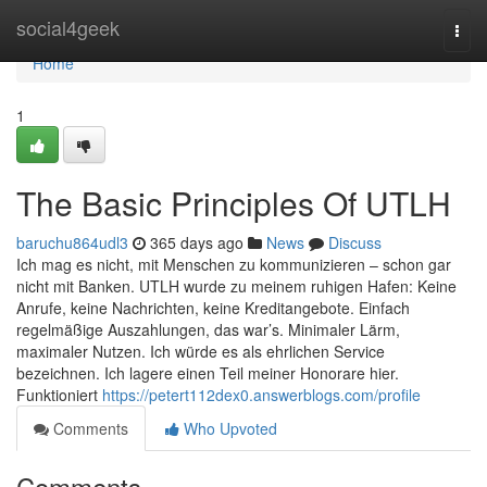
Home
social4geek
Togg
navi
Home
1
The Basic Principles Of UTLH
baruchu864udl3
365 days ago
News
Discuss
Ich mag es nicht, mit Menschen zu kommunizieren – schon gar
nicht mit Banken. UTLH wurde zu meinem ruhigen Hafen: Keine
Anrufe, keine Nachrichten, keine Kreditangebote. Einfach
regelmäßige Auszahlungen, das war’s. Minimaler Lärm,
maximaler Nutzen. Ich würde es als ehrlichen Service
bezeichnen. Ich lagere einen Teil meiner Honorare hier.
Funktioniert
https://petert112dex0.answerblogs.com/profile
Comments
Who Upvoted
Comments