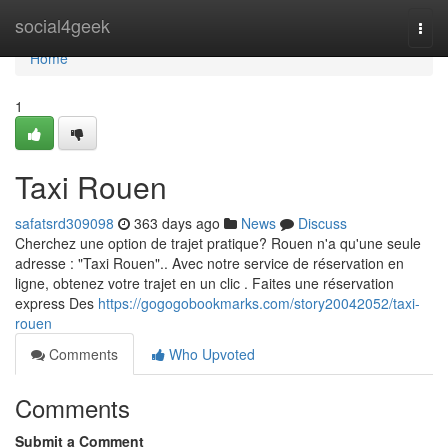
Home
social4geek
Togg
navi
Home
1
Taxi Rouen
safatsrd309098
363 days ago
News
Discuss
Cherchez une option de trajet pratique? Rouen n'a qu'une seule
adresse : "Taxi Rouen".. Avec notre service de réservation en
ligne, obtenez votre trajet en un clic . Faites une réservation
express Des
https://gogogobookmarks.com/story20042052/taxi-
rouen
Comments
Who Upvoted
Comments
Submit a Comment