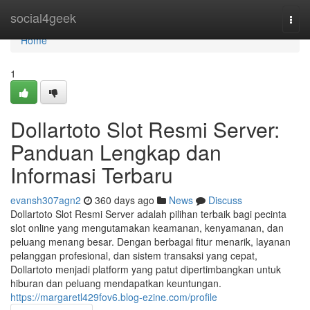
Home
social4geek
Togg
navi
Home
1
Dollartoto Slot Resmi Server:
Panduan Lengkap dan
Informasi Terbaru
evansh307agn2
360 days ago
News
Discuss
Dollartoto Slot Resmi Server adalah pilihan terbaik bagi pecinta
slot online yang mengutamakan keamanan, kenyamanan, dan
peluang menang besar. Dengan berbagai fitur menarik, layanan
pelanggan profesional, dan sistem transaksi yang cepat,
Dollartoto menjadi platform yang patut dipertimbangkan untuk
hiburan dan peluang mendapatkan keuntungan.
https://margaretl429fov6.blog-ezine.com/profile