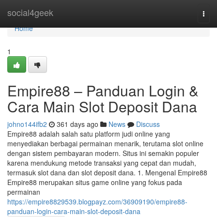
Home
social4geek
Togg
navi
Home
1
Empire88 – Panduan Login &
Cara Main Slot Deposit Dana
johno144ifb2
361 days ago
News
Discuss
Empire88 adalah salah satu platform judi online yang
menyediakan berbagai permainan menarik, terutama slot online
dengan sistem pembayaran modern. Situs ini semakin populer
karena mendukung metode transaksi yang cepat dan mudah,
termasuk slot dana dan slot deposit dana. 1. Mengenal Empire88
Empire88 merupakan situs game online yang fokus pada
permainan
https://empire8829539.blogpayz.com/36909190/empire88-
panduan-login-cara-main-slot-deposit-dana