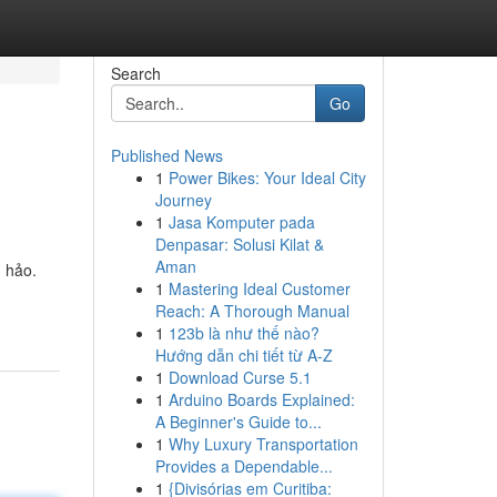
Search
Go
Published News
1
Power Bikes: Your Ideal City
Journey
1
Jasa Komputer pada
Denpasar: Solusi Kilat &
Aman
n hảo.
1
Mastering Ideal Customer
Reach: A Thorough Manual
1
123b là như thế nào?
Hướng dẫn chi tiết từ A-Z
1
Download Curse 5.1
1
Arduino Boards Explained:
A Beginner's Guide to...
1
Why Luxury Transportation
Provides a Dependable...
1
{Divisórias em Curitiba: