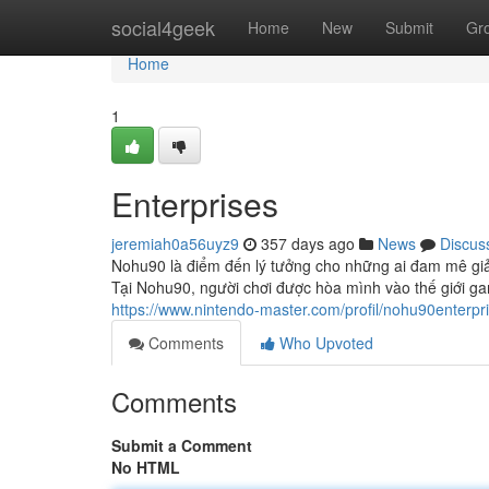
Home
social4geek
Home
New
Submit
Gr
Home
1
Enterprises
jeremiah0a56uyz9
357 days ago
News
Discus
Nohu90 là điểm đến lý tưởng cho những ai đam mê giải 
Tại Nohu90, người chơi được hòa mình vào thế giới g
https://www.nintendo-master.com/profil/nohu90enterpr
Comments
Who Upvoted
Comments
Submit a Comment
No HTML