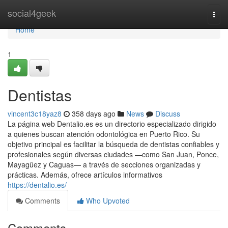
Home
social4geek
Togg
navi
Home
1
Dentistas
vincent3c18yaz8
358 days ago
News
Discuss
La página web Dentalio.es es un directorio especializado dirigido
a quienes buscan atención odontológica en Puerto Rico. Su
objetivo principal es facilitar la búsqueda de dentistas confiables y
profesionales según diversas ciudades —como San Juan, Ponce,
Mayagüez y Caguas— a través de secciones organizadas y
prácticas. Además, ofrece artículos informativos
https://dentalio.es/
Comments
Who Upvoted
Comments