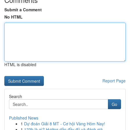
Submit a Comment
No HTML
HTML is disabled
Report Page
Search
Go
Published News
1
Dự đoán Giải 8 MT - Cơ hội Vàng Hôm Nay!
1
123b là gì? Hướng dẫn đầy đủ và đánh giá