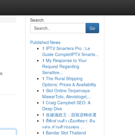
Search
Go
Published News
1
IPTV Smarters Pro : Le
Guide CompletIPTV Smarte...
1
My Response to Your
Request Regarding
Sensitive...
i.
1
The Rural Shipping
Options: Prices & Availability
1
Slot Online Terpercaya:
MawarToto, Alexistogel,...
1
Craig Campbell SEO: A
Deep Dive
1
改嫁攝政王：甜寵逆轉命運
1
ที่พักส่วนตัว เมืองพัทยา: ดิน
แดน ส่วนตัวของคุณ ...
1
Bandar Slot Thailand