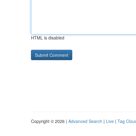
HTML is disabled
Copyright © 2026 |
Advanced Search
|
Live
|
Tag Clou