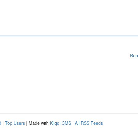
Rep
d
|
Top Users
| Made with
Kliqqi CMS
|
All RSS Feeds