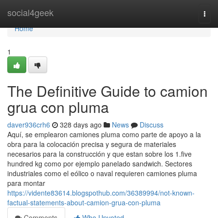
Home
social4geek
Togg
navi
Home
1
The Definitive Guide to camion
grua con pluma
daver936crh6
328 days ago
News
Discuss
Aquí, se emplearon camiones pluma como parte de apoyo a la
obra para la colocación precisa y segura de materiales
necesarios para la construcción y que estan sobre los 1.five
hundred kg como por ejemplo panelado sandwich. Sectores
industriales como el eólico o naval requieren camiones pluma
para montar
https://vidente83614.blogspothub.com/36389994/not-known-
factual-statements-about-camion-grua-con-pluma
Comments
Who Upvoted