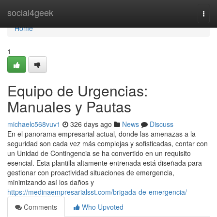
Home
social4geek
Togg
navi
Home
1
Equipo de Urgencias:
Manuales y Pautas
michaelc568vuv1
326 days ago
News
Discuss
En el panorama empresarial actual, donde las amenazas a la
seguridad son cada vez más complejas y sofisticadas, contar con
un Unidad de Contingencia se ha convertido en un requisito
esencial. Esta plantilla altamente entrenada está diseñada para
gestionar con proactividad situaciones de emergencia,
minimizando así los daños y
https://medinaempresarialsst.com/brigada-de-emergencia/
Comments
Who Upvoted