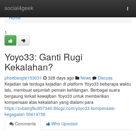
Home
social4geek
Togg
navi
Home
1
Yoyo33: Ganti Rugi
Kekalahan?
phoebexgte153031
328 days ago
News
Discuss
Kejadian tak terduga kejadian di platform Yoyo33 beberapa waktu
lalu, membuat sejumlah pemain kehilangan. Berbagai suara
bergaung terkait kewajiban Yoyo33 untuk memberikan
kompensasi atas kekalahan yang dialami para
https://zubairgfku957340.tblogz.com/yoyo33-kompensasi-
kegagalan-50614758
Comments
Who Upvoted