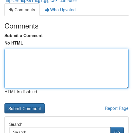
https://ericp641nxg1.gigswiki.com/user
Comments
Who Upvoted
Comments
Submit a Comment
No HTML
HTML is disabled
Report Page
Search
Go