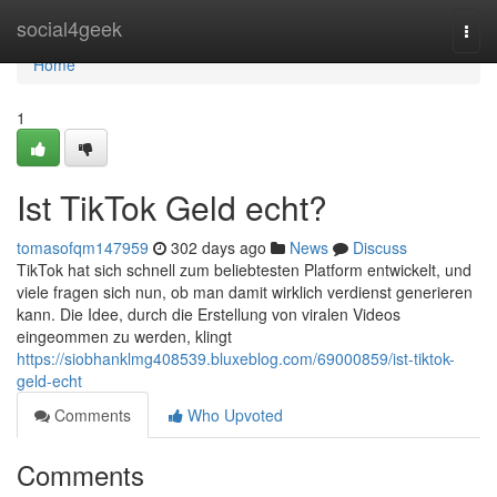
Home
social4geek
Togg
navi
Home
1
Ist TikTok Geld echt?
tomasofqm147959
302 days ago
News
Discuss
TikTok hat sich schnell zum beliebtesten Platform entwickelt, und
viele fragen sich nun, ob man damit wirklich verdienst generieren
kann. Die Idee, durch die Erstellung von viralen Videos
eingeommen zu werden, klingt
https://siobhanklmg408539.bluxeblog.com/69000859/ist-tiktok-
geld-echt
Comments
Who Upvoted
Comments