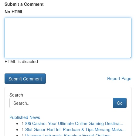
Submit a Comment
No HTML
HTML is disabled
Report Page
Search
Go
Published News
1
88i Casino: Your Ultimate Online Gaming Destina...
1
Slot Gacor Hari Ini: Panduan & Tips Menang Maks...
1
Uncover Lucknow's Premium Escort Options