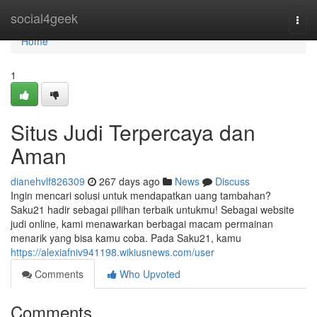
Home
social4geek
Togg
navi
Home
1
Situs Judi Terpercaya dan
Aman
dianehvlf826309
267 days ago
News
Discuss
Ingin mencari solusi untuk mendapatkan uang tambahan?
Saku21 hadir sebagai pilihan terbaik untukmu! Sebagai website
judi online, kami menawarkan berbagai macam permainan
menarik yang bisa kamu coba. Pada Saku21, kamu
https://alexiafniv941198.wikiusnews.com/user
Comments
Who Upvoted
Comments