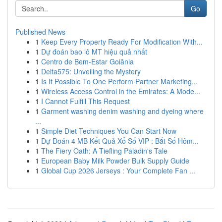
Go
Published News
1
Keep Every Property Ready For Modification With...
1
Dự đoán bao lô MT hiệu quả nhất
1
Centro de Bem-Estar Goiânia
1
Delta575: Unveiling the Mystery
1
Is It Possible To One Perform Partner Marketing...
1
Wireless Access Control in the Emirates: A Mode...
1
I Cannot Fulfill This Request
1
Garment washing denim washing and dyeing where
...
1
Simple Diet Techniques You Can Start Now
1
Dự Đoán 4 MB Kết Quả Xổ Số VIP : Bắt Số Hôm...
1
The Fiery Oath: A Tiefling Paladin's Tale
1
European Baby Milk Powder Bulk Supply Guide
1
Global Cup 2026 Jerseys : Your Complete Fan ...