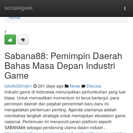
Home
social4geek
Togg
navi
Home
1
Sabana88: Pemimpin Daerah
Bahas Masa Depan Industri
Game
luke8c52mqh1
261 days ago
News
Discuss
Industri game di Indonesia menunjukkan pertumbuhan yang luar
biasa. Untuk memastikan momentum ini terus berlanjut, para
pemimpin daerah dan pejabat pemerintah baru-baru ini
mengadakan pertemuan penting. Agenda utamanya adalah
membahas langkah strategis untuk memajukan ekosistem game
nasional. Pertemuan ini menyoroti peran platform seperti
SABANA88 sebagai pendorong utama dalam industr...