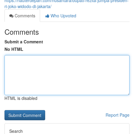
https://riauterdepan.com/nusantara/bupati-rezita-jumpa-presiden-
ri-joko-widodo-di-jakarta/
Comments
Who Upvoted
Comments
Submit a Comment
No HTML
HTML is disabled
Report Page
Search