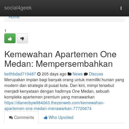
Home
social4geek
Togg
navi
Home
1
Kemewahan Apartemen One
Medan: Mempersembahkan
keithbdad719487
205 days ago
News
Discuss
Merupakan impian bagi banyak orang untuk memiliki hunian yang
modern dan strategis di pusat kota. Dan kini, mimpi tersebut
menjadi kenyataan dengan hadirnya One Medan, sebuah
kompleks apartemen premium yang menawarkan
https://dianecbyw984063.thezenweb.com/kemewahan-
apartemen-one-medan-menawarkan-77720674
Comments
Who Upvoted