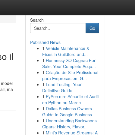
Search
Go
Published News
1
Vehicle Maintenance &
o il
Fixes in Guildford and...
1
Hennessy XO Cognac For
Sale: Your Complete Acqu...
1
Criação de Site Profissional
para Empresas em G...
p model
1
Load Testing: Your
ali, ma
Definitive Guide
1
PySec.ma: Sécurité et Audit
en Python au Maroc
1
Dallas Business Owners
Guide to Google Business...
1
Understanding Backwoods
Cigars: History, Flavor...
1
Mint's Revenue Streams: A