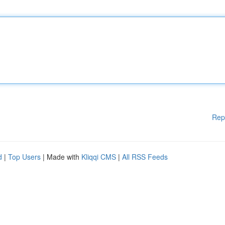
Rep
d
|
Top Users
| Made with
Kliqqi CMS
|
All RSS Feeds