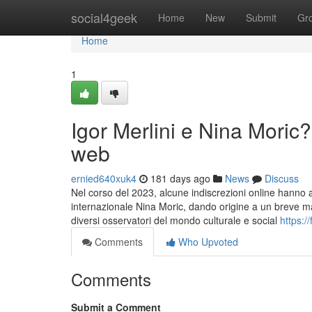
Home
social4geek
Home
New
Submit
Gr
Home
1
Igor Merlini e Nina Moric
web
ernied640xuk4
181 days ago
News
Discuss
Nel corso del 2023, alcune indiscrezioni online hanno a
internazionale Nina Moric, dando origine a un breve ma 
diversi osservatori del mondo culturale e social
https:/
Comments
Who Upvoted
Comments
Submit a Comment