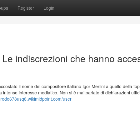
oups
Register
Login
? Le indiscrezioni che hanno acces
ccostato il nome del compositore italiano Igor Merlini a quello della to
intenso interesse mediatico. Non si è mai parlato di dichiarazioni uffici
/frede678usq8.wikimidpoint.com/user