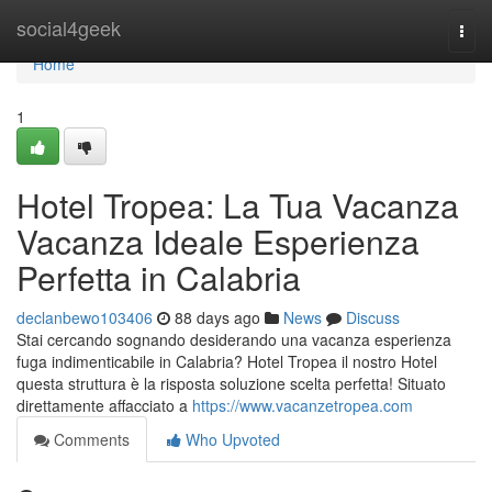
Home
social4geek
Togg
navi
Home
1
Hotel Tropea: La Tua Vacanza
Vacanza Ideale Esperienza
Perfetta in Calabria
declanbewo103406
88 days ago
News
Discuss
Stai cercando sognando desiderando una vacanza esperienza
fuga indimenticabile in Calabria? Hotel Tropea il nostro Hotel
questa struttura è la risposta soluzione scelta perfetta! Situato
direttamente affacciato a
https://www.vacanzetropea.com
Comments
Who Upvoted