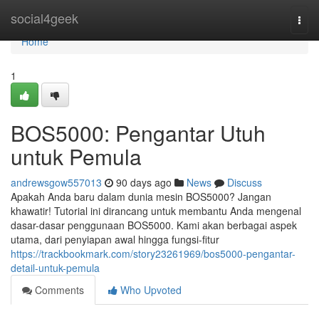
Home
social4geek
Togg
navi
Home
1
BOS5000: Pengantar Utuh
untuk Pemula
andrewsgow557013
90 days ago
News
Discuss
Apakah Anda baru dalam dunia mesin BOS5000? Jangan
khawatir! Tutorial ini dirancang untuk membantu Anda mengenal
dasar-dasar penggunaan BOS5000. Kami akan berbagai aspek
utama, dari penyiapan awal hingga fungsi-fitur
https://trackbookmark.com/story23261969/bos5000-pengantar-
detail-untuk-pemula
Comments
Who Upvoted