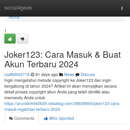
Home
social4geek
Togg
navi
Home
1
Joker123: Cara Masuk & Buat
Akun Terbaru 2024
rsafftd593718
91 days ago
News
Discuss
Ingin mengetahui metode copyright ke Joker123 dan ingin
bergabung di tahun 2024? Artikel ini akan menyajikan secara
detail proses copyright akun Anda yang telah dimiliki atau
memandu Anda untuk
https://arunldnh940635.vidublog.com/39928865/joker123-cara-
masuk-registrasi-terbaru-2024
Comments
Who Upvoted