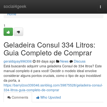
Home
social4geek
Togg
navi
Home
1
Geladeira Consul 334 Litros:
Guia Completo de Comprar
geraldqyay996306
89 days ago
News
Discuss
Está buscando adquirir uma geladeira Consul de 334 litros? Este
manual completo é para você! Decidir o modelo ideal envolve
considerar alguns pontos cruciais, como o tipo de aço inoxidável
da porta, a
https://barrylzoo339346.ssnblog.com/39875528/geladeira-consul-
334-litros-guia-completo-de-comprar
Comments
Who Upvoted