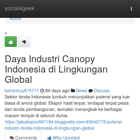
Home
social4geek
Togg
navi
Home
1
Daya Industri Canopy
Indonesia di Lingkungan
Global
keiraniruy875717
89 days ago
News
Discuss
Sektor tenda Indonesia tumbuh menunjukkan potensi yang luar
biasa di arena global. Ekspor hasil terpal, terdapat terpal pesta
dan tenda pembangunan, semakin merangkak ke berbagai
macam tempat di seluruh dunia.
https://jakubopov997184.bloggosite.com/49040775/potensi-
industri-tenda-indonesia-di-lingkungan-global
Comments
Who Upvoted