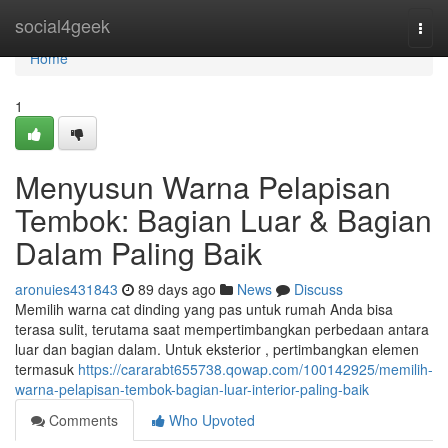
Home
social4geek
Togg
navi
Home
1
Menyusun Warna Pelapisan
Tembok: Bagian Luar & Bagian
Dalam Paling Baik
aronuies431843
89 days ago
News
Discuss
Memilih warna cat dinding yang pas untuk rumah Anda bisa
terasa sulit, terutama saat mempertimbangkan perbedaan antara
luar dan bagian dalam. Untuk eksterior , pertimbangkan elemen
termasuk
https://cararabt655738.qowap.com/100142925/memilih-
warna-pelapisan-tembok-bagian-luar-interior-paling-baik
Comments
Who Upvoted